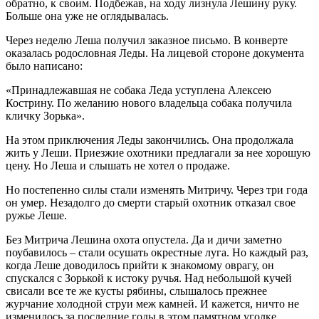
обратно, к своим. Подбежав, на ходу лизнула Лешину руку.
Больше она уже не оглядывалась.
Через неделю Леша получил заказное письмо. В конверте
оказалась родословная Леды. На лицевой стороне документа
было написано:
«Принадлежавшая не собака Леда уступлена Алексею
Кострину. По желанию нового владельца собака получила
кличку Зорька».
На этом приключения Леды закончились. Она продолжала
жить у Леши. Приезжие охотники предлагали за нее хорошую
цену. Но Леша и слышать не хотел о продаже.
Но постепенно силы стали изменять Митричу. Через три года
он умер. Незадолго до смерти старый охотник отказал свое
ружье Леше.
Без Митрича Лешина охота опустела. Да и дичи заметно
поубавилось – стали осушать окрестные луга. Но каждый раз,
когда Леше доводилось прийти к знакомому оврагу, он
спускался с Зорькой к истоку ручья. Над небольшой кучей
свисали все те же кусты рябины, слышалось прежнее
журчание холодной струи меж камней. И кажется, ничто не
изменилось за последние годы в этом памятном уголке.