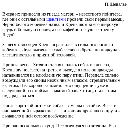
П.Шевалье
Вчера их принесли из гнезда матери – известного пойнтера,
где они с остальными
щенятами
провели свой первый месяц.
Черно-белого кобелька назвали Крепышом за его широкую
грудь и большую голову, а его кофейно-пегую сестренку –
Ледой.
За десять месяцев Крепыш развился в сильного рослого
кобелька, Леда выглядела слабее своего брата, но подкупала
элегантностью и приятной головкой.
Пришла весна. Хозяин стал выводить собак в клевера,
Крепышу повезло, на третьем выходе в поле он дважды
наталкивался на влюбленную пару птиц. Перепела сильно
возбуждали его своим необычным запахом, стремительным
взлетом. Пес хорошо запомнил это ощущение т уже в
следующий раз, поймав знакомый запах птиц, стал к ним
подкрадываться.
После короткой потяжки собака замерла в стойке. Все – и
напряженной выражение глаз, и кончик дрожащего прута –
выдавало в ней острое возбуждение.
Прошло несколько секунд. Пес оглянулся на хозяина. Его