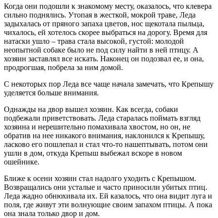
Когда они подошли к знакомому месту, оказалось, что клевера
сильно поднялись. Утопая в жесткой, мокрой траве, Леда
задыхалась от пряного запаха цветов, нос щекотала пыльца,
чихалось, ей хотелось скорее выбраться на дорогу. Время для
натаски ушло – трава стала высокой, густой: молодой
неопытной собаке было не под силу найти в ней птицу. А
хозяин заставлял все искать. Наконец он подозвал ее, и она,
продрогшая, побрела за ним домой.
С некоторых пор Леда все чаще начала замечать, что Крепышу
уделяется больше внимания.
Однажды на двор вышел хозяин. Как всегда, собаки
подбежали приветствовать. Леда старалась поймать взгляд
хозяина и нерешительно помахивала хвостом, но он, не
обратив на нее никакого внимания, наклонился к Крепышу,
ласково его пошлепал и стал что-то нашептывать, потом они
ушли в дом, откуда Крепыш выбежал вскоре в новом
ошейнике.
Ближе к осени хозяин стал надолго уходить с Крепышом.
Возвращались они усталые и часто приносили убитых птиц.
Леда жадно обнюхивала их. Ей казалось, что она видит луга и
поля, где живут эти волнующие своим запахом птицы. А пока
она знала только двор и дом.