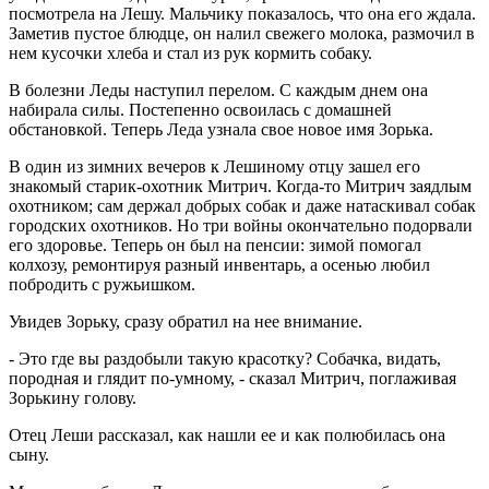
посмотрела на Лешу. Мальчику показалось, что она его ждала.
Заметив пустое блюдце, он налил свежего молока, размочил в
нем кусочки хлеба и стал из рук кормить собаку.
В болезни Леды наступил перелом. С каждым днем она
набирала силы. Постепенно освоилась с домашней
обстановкой. Теперь Леда узнала свое новое имя Зорька.
В один из зимних вечеров к Лешиному отцу зашел его
знакомый старик-охотник Митрич. Когда-то Митрич заядлым
охотником; сам держал добрых собак и даже натаскивал собак
городских охотников. Но три войны окончательно подорвали
его здоровье. Теперь он был на пенсии: зимой помогал
колхозу, ремонтируя разный инвентарь, а осенью любил
побродить с ружьишком.
Увидев Зорьку, сразу обратил на нее внимание.
- Это где вы раздобыли такую красотку? Собачка, видать,
породная и глядит по-умному, - сказал Митрич, поглаживая
Зорькину голову.
Отец Леши рассказал, как нашли ее и как полюбилась она
сыну.