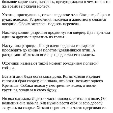
большие карие глаза, казалось, предупреждали о чем-то и в то
же время выражали мольбу.
Хозяин, пригнувшись, стоял невдалеке от собаки, перебирая в
руках поводок. Устремления человека и животного слились
воедино. Обоим хотелось поднять перепела.
Наконец хозяин разрешил продвинуться вперед. Два перепела
один за другим вырвались из травы.
Наступила разрядка. Пес усиленно дышал и старался
проследить до конца за полетом удалявшихся птиц. А
растроганный хозяин все еще продолжал его гладить.
Охотники называют такой момент рождением полевой
собаки.
Все эти дни Леда оставалась дома. Когда хозяин надевал
сапоги и брал сворку, она знала, что опять возьмут одного
Крепыша. Собака подолгу смотрела им вслед, а после,
грустная, уходила в свою будку.
Но вод однажды Леде посчастливилось: ее взяли в поле. От
волнения она забыла, как нужно вести себя, и всю дорогу
тянулась на сворке. Хозяин нервничал и часто одергивал ее.