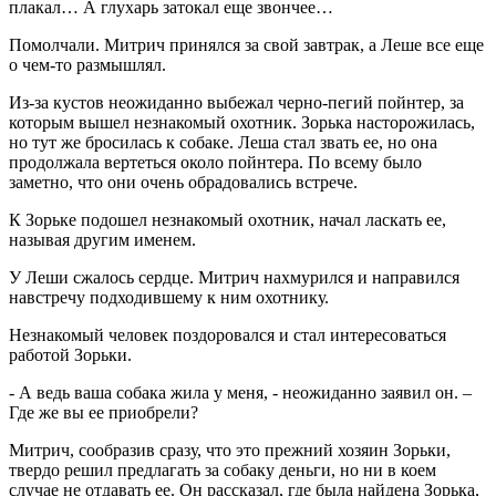
плакал… А глухарь затокал еще звончее…
Помолчали. Митрич принялся за свой завтрак, а Леше все еще
о чем-то размышлял.
Из-за кустов неожиданно выбежал черно-пегий пойнтер, за
которым вышел незнакомый охотник. Зорька насторожилась,
но тут же бросилась к собаке. Леша стал звать ее, но она
продолжала вертеться около пойнтера. По всему было
заметно, что они очень обрадовались встрече.
К Зорьке подошел незнакомый охотник, начал ласкать ее,
называя другим именем.
У Леши сжалось сердце. Митрич нахмурился и направился
навстречу подходившему к ним охотнику.
Незнакомый человек поздоровался и стал интересоваться
работой Зорьки.
- А ведь ваша собака жила у меня, - неожиданно заявил он. –
Где же вы ее приобрели?
Митрич, сообразив сразу, что это прежний хозяин Зорьки,
твердо решил предлагать за собаку деньги, но ни в коем
случае не отдавать ее. Он рассказал, где была найдена Зорька,