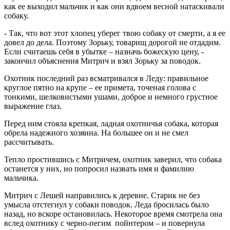
как ее выходил мальчик и как они вдвоем весной натаскивали
собаку.
- Так, что вот этот хлопец уберег твою собаку от смерти, а я ее
довел до дела. Поэтому Зорьку, товарищ дорогой не отдадим.
Если считаешь себя в убытке – назначь божескую цену, -
закончил объяснения Митрич и взял Зорьку за поводок.
Охотник последний раз всматривался в Леду: правильное
круглое пятно на крупе – ее примета, точеная голова с
тонкими, шелковистыми ушами, доброе и немного грустное
выражение глаз.
Перед ним стояла крепкая, ладная охотничья собака, которая
обрела надежного хозяина. На большее он и не смел
рассчитывать.
Тепло простившись с Митричем, охотник заверил, что собака
останется у них, но попросил назвать имя и фамилию
мальчика.
Митрич с Лешей направились к деревне. Старик не без
умысла отстегнул у собаки поводок. Леда бросилась было
назад, но вскоре остановилась. Некоторое время смотрела она
вслед охотнику с черно-пегим пойнтером – и повернула