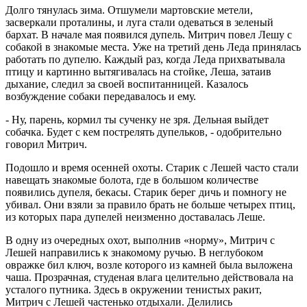
Долго тянулась зима. Отшумели мартовские метели,
засверкали проталины, и луга стали одеваться в зеленый
бархат. В начале мая появился дупель. Митрич повел Лешу с
собакой в знакомые места. Уже на третий день Леда принялась
работать по дупелю. Каждый раз, когда Леда прихватывала
птицу и картинно вытягивалась на стойке, Леша, затаив
дыхание, следил за своей воспитанницей. Казалось
возбуждение собаки передавалось и ему.
- Ну, парень, кормил ты сученку не зря. Дельная выйдет
собачка. Будет с кем пострелять дупельков, - одобрительно
говорил Митрич.
Подошло и время осенней охоты. Старик с Лешей часто стали
навещать знакомые болота, где в большом количестве
появились дупеля, бекасы. Старик берег дичь и помногу не
убивал. Они взяли за правило брать не больше четырех птиц,
из которых пара дупелей неизменно доставалась Леше.
В одну из очередных охот, выполнив «норму», Митрич с
Лешей направились к знакомому ручью. В неглубоком
овражке бил ключ, возле которого из камней была выложена
чаша. Прозрачная, студеная влага целительно действовала на
усталого путника. Здесь в окружении тенистых ракит,
Митрич с Лешей частенько отдыхали. Делились