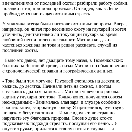
впечатлениями от последней охоты: разбирали работу собаки,
повадки птиц, причины промахов. Он видел, как в Леше
пробуждается настоящая охотничья страсть.
У мальчика всегда были наготове охотничьи вопросы. Вчера,
например, он читал про весеннюю охоту на глухарей и хотел
уточнить, действительно ли токующий глухарь во время
любовной песни ничего не слышит. Митрич когда-то
частенько хаживал на тока и решил рассказать случай из
последней охоты.
- Было это давно, лет двадцать тому назад, в Тюменковских
болотах на Чертовой гриве, - начал Митрич по обыкновению
с хронологической справки и географических данных.
- Тока были там могучие. Глухарей слеталось на десятине,
кажись, до десятка. Начинали петь на соснах, а потом
спускались драться на мох… - Митрич увлеченно рисовал
картину глухариного тока. Только конец получился совсем
неожиданный: - Занималась алая заря, и глухарь особенно
яростно запел, запрокинув голову. Я прицелился, чувствую,
по щекам бегут слезинки… И мне вдруг стало страшно
нарушать эту благодать природы. Словно душе кто-то
подсказывал: подожди стрелять, послушай его пеню… Я
опустил ружье, прижался к стволу сосны и слушал… и