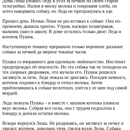
Дома Леша уложил Леду в угол за печкой на своей старой
телогрейки. Налив в миску молока и покрошив хлеба, он
хотел накормить собаку, но Леда не притронулась к еде.
Прошел день. Ночью Леша не раз вставал к собаке. Она по-
прежнему дышала хрипло. Утром, наскоро позавтракав,
мальчик ушел в школу. В доме остались только двое: Леда и
котенок Пушок.
Наступившую тишину прерывало только неровное дыхание
собаки за печкой да мерное тиканье часов.
Пушка со вчерашнего дня одолевало любопытство. Инстинкт
предупреждал об опасности. Но эта собака так не походила на
тех озорных дворняжек, что мучали его. Пушок решился
заглянуть за печь. Леда лежала не двигаясь. Посидев немного,
котенок подошел к блюдцу и отпил молока. Затем
приблизившись к собаке вплотную, улегся у ее шеи под самой
мордой.
Леда лизнула Пушка – и вместе с запахом котенка уловила
вкус молока. Собрав все силы, она с трудом подползла к
блюдцу и допила остатки молока.
Вскоре вернулся Леша. Не раздеваясь, он заглянул за печку и
увидел: котенок, довольно урча, грелся возле Леды. Собака