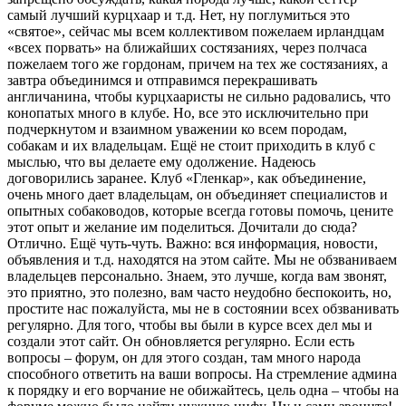
самый лучший курцхаар и т.д. Нет, ну поглумиться это
«святое», сейчас мы всем коллективом пожелаем ирландцам
«всех порвать» на ближайших состязаниях, через полчаса
пожелаем того же гордонам, причем на тех же состязаниях, а
завтра объединимся и отправимся перекрашивать
англичанина, чтобы курцхааристы не сильно радовались, что
конопатых много в клубе. Но, все это исключительно при
подчеркнутом и взаимном уважении ко всем породам,
собакам и их владельцам. Ещё не стоит приходить в клуб с
мыслью, что вы делаете ему одолжение. Надеюсь
договорились заранее. Клуб «Гленкар», как объединение,
очень много дает владельцам, он объединяет специалистов и
опытных собаководов, которые всегда готовы помочь, цените
этот опыт и желание им поделиться. Дочитали до сюда?
Отлично. Ещё чуть-чуть. Важно: вся информация, новости,
объявления и т.д. находятся на этом сайте. Мы не обзваниваем
владельцев персонально. Знаем, это лучше, когда вам звонят,
это приятно, это полезно, вам часто неудобно беспокоить, но,
простите нас пожалуйста, мы не в состоянии всех обзванивать
регулярно. Для того, чтобы вы были в курсе всех дел мы и
создали этот сайт. Он обновляется регулярно. Если есть
вопросы – форум, он для этого создан, там много народа
способного ответить на ваши вопросы. На стремление админа
к порядку и его ворчание не обижайтесь, цель одна – чтобы на