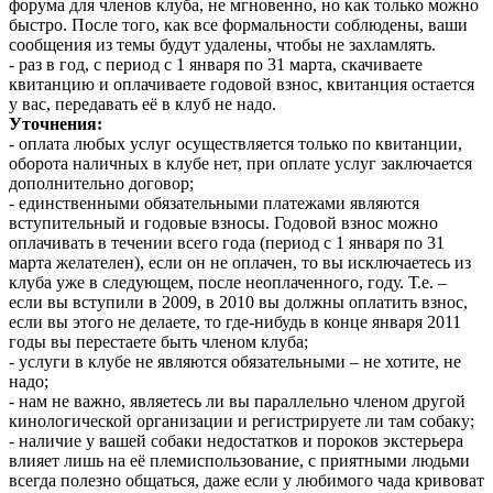
форума для членов клуба, не мгновенно, но как только можно
быстро. После того, как все формальности соблюдены, ваши
сообщения из темы будут удалены, чтобы не захламлять.
- раз в год, с период с 1 января по 31 марта, скачиваете
квитанцию и оплачиваете годовой взнос, квитанция остается
у вас, передавать её в клуб не надо.
Уточнения:
- оплата любых услуг осуществляется только по квитанции,
оборота наличных в клубе нет, при оплате услуг заключается
дополнительно договор;
- единственными обязательными платежами являются
вступительный и годовые взносы. Годовой взнос можно
оплачивать в течении всего года (период с 1 января по 31
марта желателен), если он не оплачен, то вы исключаетесь из
клуба уже в следующем, после неоплаченного, году. Т.е. –
если вы вступили в 2009, в 2010 вы должны оплатить взнос,
если вы этого не делаете, то где-нибудь в конце января 2011
годы вы перестаете быть членом клуба;
- услуги в клубе не являются обязательными – не хотите, не
надо;
- нам не важно, являетесь ли вы параллельно членом другой
кинологической организации и регистрируете ли там собаку;
- наличие у вашей собаки недостатков и пороков экстерьера
влияет лишь на её племиспользование, с приятными людьми
всегда полезно общаться, даже если у любимого чада кривоват