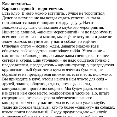
Как вступить...
Вариант первый – коротенечко.
Есть клуб. В него можно вступить. Лучше не торопиться.
Денег за вступление вы всегда отдать успеете, сначала
познакомится надо и понравится друг другу. Начать
знакомится лучше с ближайшего клубного мероприятия.
Ищите на главной, «анонсы мероприятий», и не надо мучить
всех вопросом – а нам можно, мы ещё не вступили и даже не
знаем толком, вступим ли, у нас и собаки-то ещё нет...
Отвечаем оптом – можно, ждем, давайте знакомится и
общаться, собаководство наше общее хобби. Уточнение –
охотничье собаководство, легавые наша специфика, точнее
сеттера и курцы. Ещё уточняем – не надо общаться только с
председателем, председатель – администратор, у председателя
круглогодичный бухотчет и куча всяческих бумажек, не
обращайте на председателя внимания, есть и есть, положено.
Вы приходите в клуб, чтобы найти в нем что-то для себя –
друзей, знания, общение, отдых, помощь, советы,
консультации, просто поговорить. Мы будем рады, если вы
найдете в нем свое место, комфортное и удобное. Но, штата
сотрудников, отвечающего за обеспечение вашего
комфортного места у нас нет, мы все, те, кто уже в клубе,
такие же собаковладельцы, кто-то более «сдвинут» на собаках,
кто-то почти нормальный. Сходу предупреждаю – в клубе
запрещено обсуждать, какая порода лучше, какой сеттер