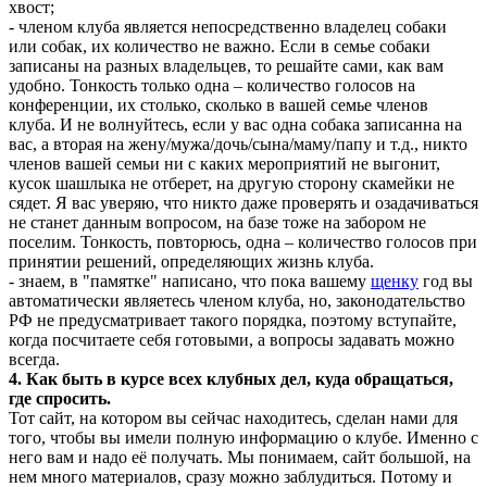
хвост;
- членом клуба является непосредственно владелец собаки
или собак, их количество не важно. Если в семье собаки
записаны на разных владельцев, то решайте сами, как вам
удобно. Тонкость только одна – количество голосов на
конференции, их столько, сколько в вашей семье членов
клуба. И не волнуйтесь, если у вас одна собака записанна на
вас, а вторая на жену/мужа/дочь/сына/маму/папу и т.д., никто
членов вашей семьи ни с каких мероприятий не выгонит,
кусок шашлыка не отберет, на другую сторону скамейки не
сядет. Я вас уверяю, что никто даже проверять и озадачиваться
не станет данным вопросом, на базе тоже на забором не
поселим. Тонкость, повторюсь, одна – количество голосов при
принятии решений, определяющих жизнь клуба.
- знаем, в "памятке" написано, что пока вашему
щенку
год вы
автоматически являетесь членом клуба, но, законодательство
РФ не предусматривает такого порядка, поэтому вступайте,
когда посчитаете себя готовыми, а вопросы задавать можно
всегда.
4. Как быть в курсе всех клубных дел, куда обращаться,
где спросить.
Тот сайт, на котором вы сейчас находитесь, сделан нами для
того, чтобы вы имели полную информацию о клубе. Именно с
него вам и надо её получать. Мы понимаем, сайт большой, на
нем много материалов, сразу можно заблудиться. Потому и