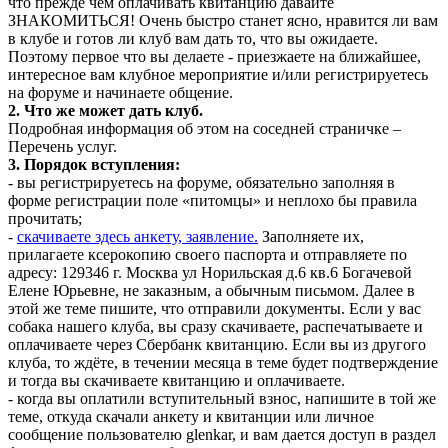
что прежде чем оплачивать квитанцию давайте
ЗНАКОМИТЬСЯ! Очень быстро станет ясно, нравится ли вам
в клубе и готов ли клуб вам дать то, что вы ожидаете.
Поэтому первое что вы делаете - приезжаете на ближайшее,
интересное вам клубное мероприятие и/или регистрируетесь
на форуме и начинаете общение.
2. Что же может дать клуб.
Подробная информация об этом на соседней страничке –
Перечень услуг.
3. Порядок вступления:
- вы регистрируетесь на форуме, обязательно заполняя в
форме регистрации поле «питомцы» и неплохо бы правила
прочитать;
-
скачиваете здесь анкету, заявление.
Заполняете их,
прилагаете ксерокопию своего паспорта и отправляете по
адресу: 129346 г. Москва ул Норильская д.6 кв.6 Богачевой
Елене Юрьевне, не заказным, а обычным письмом. Далее в
этой же теме пишите, что отправили документы. Если у вас
собака нашего клуба, вы сразу скачиваете, распечатываете и
оплачиваете через Сбербанк квитанцию. Если вы из другого
клуба, то ждёте, в течении месяца в теме будет подтверждение
и тогда вы скачиваете квитанцию и оплачиваете.
- когда вы оплатили вступительный взнос, напишите в той же
теме, откуда скачали анкету и квитанции или личное
сообщение пользователю glenkar, и вам дается доступ в раздел