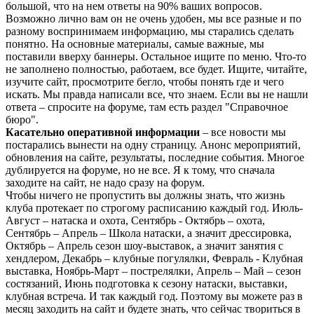
большой, что на нем ответы на 90% ваших вопросов.
Возможно лично вам он не очень удобен, мы все разные и по
разному воспринимаем информацию, мы старались сделать
понятно. На основные материалы, самые важные, мы
поставили вверху баннеры. Остальное ищите по меню. Что-то
не заполнено полностью, работаем, все будет. Ищите, читайте,
изучите сайт, просмотрите бегло, чтобы понять где и чего
искать. Мы правда написали все, что знаем. Если вы не нашли
ответа – спросите на форуме, там есть раздел "Справочное
бюро".
Касательно оперативной информации
– все новости мы
постарались вынести на одну страницу. Анонс мероприятий,
обновления на сайте, результаты, последние события. Многое
дублируется на форуме, но не все. Я к тому, что сначала
заходите на сайт, не надо сразу на форум.
Чтобы ничего не пропустить вы должны знать, что жизнь
клуба протекает по строгому расписанию каждый год. Июль-
Август – натаска и охота, Сентябрь - Октябрь – охота,
Сентябрь – Апрель – Школа натаски, а значит дрессировка,
Октябрь – Апрель сезон шоу-выставок, а значит занятия с
хендлером, Декабрь – клубные погулялки, Февраль - Клубная
выставка, Ноябрь-Март – пострелялки, Апрель – Май – сезон
состязаний, Июнь подготовка к сезону натаски, выставки,
клубная встреча. И так каждый год. Поэтому вы можете раз в
месяц заходить на сайт и будете знать, что сейчас твориться в