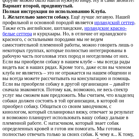
форуме можно было найти нужную инфу. Ну и сами звоните!
Вариант второй, продвинутый.
Полная инструкция по использованию Клуба.
1. Желательно завести собаку.
Ещё лучше легавую. Нашей
профильной и основной породой является
ирландский сеттер
.
Также есть английские, шотландские,
ирландские красно-
белые сеттера
и курцхаары. Но, в отличие от ирландского
красного, с остальными породами мы не ведем
самостоятельной племенной работы, можно говорить лишь о
некоторых группах, которые полностью интегрированы в
рабочую часть поголовья этих пород и неотделимы от них.
Если вы приобрели собаку в нашем клубе – мы всегда рады
видеть вас в наших рядах. Кроме того, даже если вы членом
клуба не являетесь – это не отражается на нашем общении и
вы всегда можете рассчитывать на консультацию и помощь.
Если вы приобрели собаку в другой организации – давайте
сначала знакомится. Потому как, возможно, не весь спектр
услуг мы сможем вам предложить. Мы считаем, что владелец
собаки должен состоять в той организации, в которой он
приобрел собаку. Общаться со своим заводчиком, с
кинологом, который спланировал вязку, отвечает за результат
и возможно планирует использовать вашу собаку дальше в
племенной работе. С натасчиком, который знает собак
определенных кровей и готов им помогать. Мы готовы
полностью отвечать только за своих собак. К чему я... К тому,