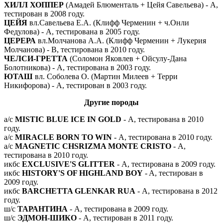
ХИЛЛ ХОППЕР
(Амадей Блюменталь + Цейя Савельева) - А,
тестирован в 2008 году.
ЦЕЙЯ
вл.Савельева Е.А. (Клифф Черменин + ч.Онли
Федулова) - А, тестирована в 2005 году.
ЦЕРЕРА
вл.Молчанова А.А. (Клифф Черменин + Лукерия
Молчанова) - В, тестирована в 2010 году.
ЧЕЛСИ-ГРЕТТА
(Соломон Яковлев + Ойсулу-Дана
Болотникова) - А, тестирована в 2003 году.
ЮТАШ
вл. Соболева О. (Мартин Милеев + Терри
Никифорова) - А, тестирован в 2003 году.
Другие породы
а/с
MISTIC BLUE ICE IN GOLD
- А, тестирована в 2010
году.
а/с
MIRACLE BORN TO WIN
- А, тестирована в 2010 году.
а/с
MAGNETIC CHSRIZMA MONTE CRISTO
- А,
тестирована в 2010 году.
икбс
EXCLUSIVE'S GLITTER
- А, тестирована в 2009 году.
икбс
HISTORY'S OF HIGHLAND BOY
- A, тестирован в
2009 году.
икбс
BARCHETTA GLENKAR RUA
- А, тестирована в 2012
году.
ш/с
ТАРАНТИНА
- А, тестирована в 2009 году.
ш/с
ЭДМОН-ШИКО
- А, тестирован в 2011 году.