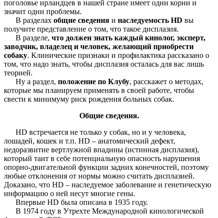
поголовье ирландцев в нашей стране имеет одни корни и
значит одни проблемы.
В разделах
общие сведения
и
наследуемость HD
вы
получите представление о том, что такое дисплазия.
В разделе,
что должен знать каждый кинолог, эксперт,
заводчик, владелец и человек, желающий приобрести
собаку
. Клинические признаки и профилактика рассказано о
том, что надо знать, чтобы дисплазия осталась для вас лишь
теорией.
Ну а раздел,
положение по Клубу
, расскажет о методах,
которые мы планируем применять в своей работе, чтобы
свести к минимуму риск рождения больных собак.
Общие сведения.
HD встречается не только у собак, но и у человека,
лошадей, кошек и т.п. HD – анатомический дефект,
недоразвитие вертлужной впадины (истинная дисплазия),
который таит в себе потенциальную опасность нарушения
опорно-двигательной функции задних конечностей, поэтому
любые отклонения от нормы можно считать дисплазией.
Доказано, что HD – наследуемое заболевание и генетическую
информацию о ней несут многие гены.
Впервые HD была описана в 1935 году.
В 1974 году в Утрехте Международной кинологической