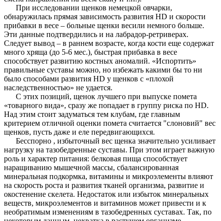
При исследовании щенков немецкой овчарки,
обнаружилась прямая зависимость развития HD и скорости
прибавки в весе – больные щенки весили немного больше.
Эти данные подтвердились и на лабрадор-ретриверах.
Следует вывод – в раннем возрасте, когда кости еще содержат
много хряща (до 5-6 мес.), быстрая прибавка в весе
способствует развитию костных аномалий. «Испортить»
правильные суставы можно, но избежать какими бы то ни
было способами развития HD у щенков с «плохой
наследственностью» не удается.
С этих позиций, щенок лучшего при выпуске помета
«товарного вида», сразу же попадает в группу риска по HD.
Над этим стоит задуматься тем клубам, где главным
критерием отличной оценки помета считается "слоновий" вес
щенков, пусть даже и еле передвигающихся.
Бесспорно , избыточный вес щенка значительно усиливает
нагрузку на тазобедренные суставы. При этом играет важную
роль и характер питания: белковая пища способствует
наращиванию мышечной массы, сбалансированная
минеральная подкормка, витамины и микроэлементы влияют
на скорость роста и развития тканей организма, развитие и
окостенение скелета. Недостаток или избыток минеральных
веществ, микроэлементов и витаминов может привести и к
необратимым изменениям в тазобедренных суставах. Так, по
некоторым данным, нехватка в растущем организме