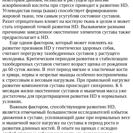
аскорбиновой кислоты при стрессе приводит к развитию HD.
Углеводистая пища (каши) способствует формированию
жировой ткани, тем самым усугубляя состояние суставов.
Рахит отрицательно влияет на костную ткань в целом и может
стать отправной точкой развития HD. Вызываемое разными
причинами замедленное окостенение элементов сустава также
предрасполагает к HD.
Еще одним фактором, который может повлиять на
развитие признаков HD у генетически здоровых собак,
считают перегрузку тазобедренных суставов у растущего
молодняка. Критическим периодом развития и стабилизации
тазобедренных суставов считают возраст щенка от рождения
до 60 суток жизни. В этот период мягкие и эластичные кости
и хрящи, нервы и незрелые мышцы особенно восприимчивы
к стрессовым и весовым нагрузкам. При правильной нагрузке
развитие компонентов сустава происходит синхронно. К 6
месяцам жизни окостенение суставов и мышечная масса уже
достаточны для предотвращения развития HD в нормальных
условиях.
Важным фактором, способствующим развитию HD,
является отмечаемый большинством исследователей избыток
движения в суставе, усиливающий даже при нормальных весе
и мышечной массе нагрузку на суставы в период роста и
развития длинных костей. В опыте на щенках с исходно