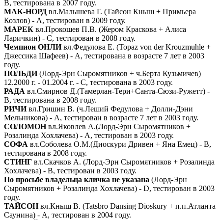
В, тестирована в 2007 году.
МАК-НОРД
вл.Малышева Г. (Тайсон Кныш + Примьера
Козлов) - А, тестирован в 2009 году.
МАРЕК
вл.Прокошев П.В. (Жером Краскова + Алиса
Ларичкин) - С, тестирован в 2008 году.
Чемпион ОНЛИ
вл.Федулова Е. (Topaz von der Krouzmuhle +
Джессика Шафеев) - А, тестирована в возрасте 7 лет в 2003
году.
ПОЛЬДИ
(Лорд-Эрн Сыромятников + ч.Берта Кузьмичев)
12.2000 г. - 01.2004 г. - С, тестирована в 2003 году.
РАДА
вл.Смирнов Д.(Тамерлан-Тери+Санта-Сюзи-Ружетт) -
В, тестирована в 2008 году.
РИЧИ
вл.Гришин В. (ч.Леший Федулова + Долли-Дэни
Мельникова) - А, тестирован в возрасте 7 лет в 2003 году.
СОЛОМОН
вл.Яковлев А.(Лорд-Эрн Сыромятников +
Розалинда Хохлачева) - А, тестирован в 2003 году.
СОФА
вл.Соболева О.М.(Диоскури Дривен + Яна Емец) - В,
тестирована в 2008 году.
СТИНГ
вл.Скачков А. (Лорд-Эрн Сыромятников + Розалинда
Хохлачева) - В, тестирован в 2003 году.
По просьбе владельца кличка не указана
(Лорд-Эрн
Сыромятников + Розалинда Хохлачева) - D, тестирован в 2003
году.
ТАЙСОН
вл.Кныш В. (Tatsbro Dansing Dioskury + п.п.Атланта
Саунина) - А, тестирован в 2004 году.