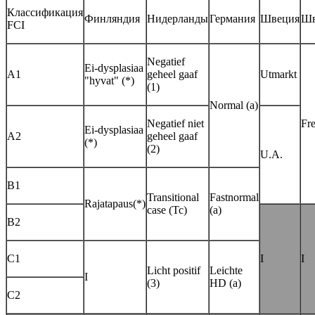
Классификация
Финляндия
Нидерланды
Германия
Швеция
Шв
FCI
Negatief
Ei-dysplasiaa
A1
geheel gaaf
Utmarkt
"hyvat" (*)
(1)
Normal (a)
Negatief niet
Fre
Ei-dysplasiaa
A2
geheel gaaf
(*)
(2)
U.A.
B1
Transitional
Fastnormal
Rajatapaus(*)
case (Tc)
(a)
B2
C1
I
I
Licht positif
Leichte
I
(3)
HD (a)
C2