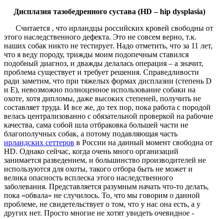
Дисплазия тазобедренного сустава (HD – hip dysplasia)
Считается , что ирландцы российских кровей свободны от
этого наследственного дефекта. Это не совсем верно, т.к.
наших собак никто не тестирует. Надо отметить, что за 11 лет,
что я веду породу, трижды моим подопечным ставился
подобный диагноз, и дважды делалась операция – а значит,
проблема существует и требует решения. Справедливости
ради заметим, что при тяжелых формах дисплазии (степень D
и Е), невозможно полноценное использование собаки на
охоте, хотя дипломы, даже высоких степеней, получить не
составляет труда. И все же, до тех пор, пока работа с породой
велась централизованно с обязательной проверкой на рабочие
качества, сама собой шла отбраковка большей части не
благополучных собак, а потому подавляющая часть
ирландских сеттеров
в России на данный момент свободна от
HD. Однако сейчас, когда очень много организаций
занимается разведением, и большинство производителей не
используются для охоты, такого отбора быть не может и
велика опасность всплеска этого наследственного
заболевания. Представляется разумным начать что-то делать,
пока «обвала» не случилось. То, что мы говорим о данной
проблеме, не свидетельствует о том, что у нас она есть, а у
других нет. Просто многие не хотят увидеть очевидное -