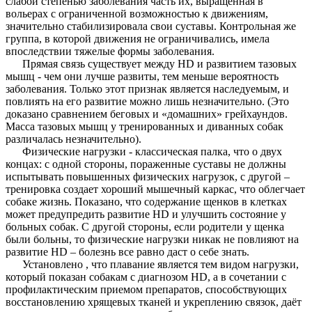
слабой степенью заболевания часть их, выращенная в
вольерах с ограниченной возможностью к движениям,
значительно стабилизировала свои суставы. Контрольная же
группа, в которой движения не ограничивались, имела
впоследствии тяжелые формы заболевания.
Прямая связь существует между HD и развитием тазовых
мышц - чем они лучше развиты, тем меньше вероятность
заболевания. Только этот признак является наследуемым, и
повлиять на его развитие можно лишь незначительно. (Это
доказано сравнением беговых и «домашних» грейхаундов.
Масса тазовых мышц у тренированных и диванных собак
различалась незначительно).
Физические нагрузки - классическая палка, что о двух
концах: с одной стороны, пораженные суставы не должны
испытывать повышенных физических нагрузок, с другой –
тренировка создает хороший мышечный каркас, что облегчает
собаке жизнь. Показано, что содержание щенков в клетках
может предупредить развитие HD и улучшить состояние у
больных собак. С другой стороны, если родители у щенка
были больны, то физические нагрузки никак не повлияют на
развитие HD – болезнь все равно даст о себе знать.
Установлено , что плавание является тем видом нагрузки,
который показан собакам с диагнозом HD, а в сочетании с
профилактическим приемом препаратов, способствующих
восстановлению хрящевых тканей и укреплению связок, даёт