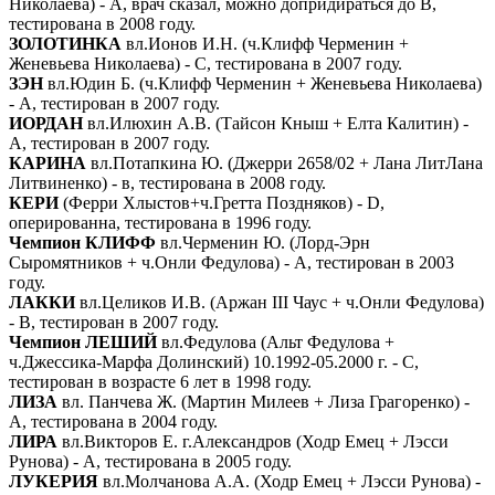
Николаева) - А, врач сказал, можно допридираться до В,
тестирована в 2008 году.
ЗОЛОТИНКА
вл.Ионов И.Н. (ч.Клифф Черменин +
Женевьева Николаева) - С, тестирована в 2007 году.
ЗЭН
вл.Юдин Б. (ч.Клифф Черменин + Женевьева Николаева)
- A, тестирован в 2007 году.
ИОРДАН
вл.Илюхин А.В. (Тайсон Кныш + Елта Калитин) -
А, тестирован в 2007 году.
КАРИНА
вл.Потапкина Ю. (Джерри 2658/02 + Лана ЛитЛана
Литвиненко) - в, тестирована в 2008 году.
КЕРИ
(Ферри Хлыстов+ч.Гретта Поздняков) - D,
оперированна, тестирована в 1996 году.
Чемпион КЛИФФ
вл.Черменин Ю. (Лорд-Эрн
Сыромятников + ч.Онли Федулова) - А, тестирован в 2003
году.
ЛАККИ
вл.Целиков И.В. (Аржан III Чаус + ч.Онли Федулова)
- В, тестирован в 2007 году.
Чемпион ЛЕШИЙ
вл.Федулова (Альт Федулова +
ч.Джессика-Марфа Долинский) 10.1992-05.2000 г. - С,
тестирован в возрасте 6 лет в 1998 году.
ЛИЗА
вл. Панчева Ж. (Мартин Милеев + Лиза Грагоренко) -
А, тестирована в 2004 году.
ЛИРА
вл.Викторов Е. г.Александров (Ходр Емец + Лэсси
Рунова) - А, тестирована в 2005 году.
ЛУКЕРИЯ
вл.Молчанова А.А. (Ходр Емец + Лэсси Рунова) -