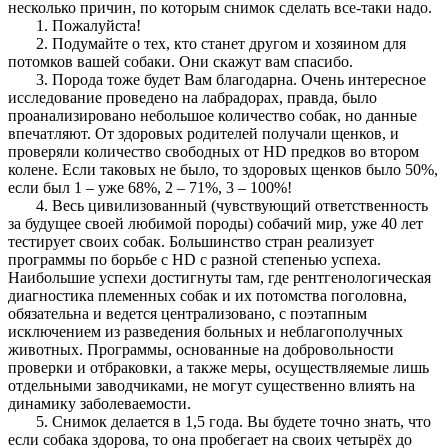
несколько причин, по которым снимок сделать все-таки надо.
1. Пожалуйста!
2. Подумайте о тех, кто станет другом и хозяином для
потомков вашей собаки. Они скажут вам спасибо.
3. Порода тоже будет Вам благодарна. Очень интересное
исследование проведено на лабрадорах, правда, было
проанализировано небольшое количество собак, но данные
впечатляют. От здоровых родителей получали щенков, и
проверяли количество свободных от HD предков во втором
колене. Если таковых не было, то здоровых щенков было 50%,
если был 1 – уже 68%, 2 – 71%, 3 – 100%!
4. Весь цивилизованный (чувствующий ответственность
за будущее своей любимой породы) собачий мир, уже 40 лет
тестирует своих собак. Большинство стран реализует
программы по борьбе с HD с разной степенью успеха.
Наибольшие успехи достигнуты там, где рентгенологическая
диагностика племенных собак и их потомства поголовна,
обязательна и ведется централизовано, с поэтапным
исключением из разведения больных и неблагополучных
животных. Программы, основанные на добровольности
проверки и отбраковки, а также меры, осуществляемые лишь
отдельными заводчиками, не могут существенно влиять на
динамику заболеваемости.
5. Снимок делается в 1,5 года. Вы будете точно знать, что
если собака здорова, то она пробегает на своих четырёх до