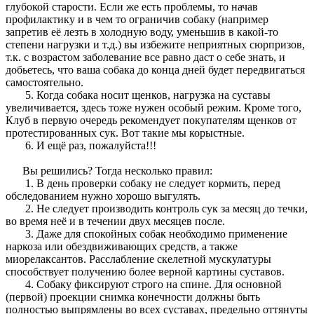
глубокой старости. Если же есть проблемы, то начав
профилактику и в чем то ограничив собаку (например
запретив её лезть в холодную воду, уменьшив в какой-то
степени нагрузки и т.д.) вы избежите неприятных сюрпризов,
т.к. с возрастом заболевание все равно даст о себе знать, и
добьетесь, что ваша собака до конца дней будет передвигаться
самостоятельно.
5. Когда собака носит щенков, нагрузка на суставы
увеличивается, здесь тоже нужен особый режим. Кроме того,
Клуб в первую очередь рекомендует покупателям щенков от
протестированных сук. Вот такие мы корыстные.
6. И ещё раз, пожалуйста!!!
Вы решились? Тогда несколько правил:
1. В день проверки собаку не следует кормить, перед
обследованием нужно хорошо выгулять.
2. Не следует производить контроль сук за месяц до течки,
во время неё и в течении двух месяцев после.
3. Даже для спокойных собак необходимо применение
наркоза или обездвиживающих средств, а также
миорелаксантов. Расслабление скелетной мускулатуры
способствует получению более верной картины суставов.
4. Собаку фиксируют строго на спине. Для основной
(первой) проекции снимка конечности должны быть
полностью выпрямлены во всех суставах, предельно оттянуты