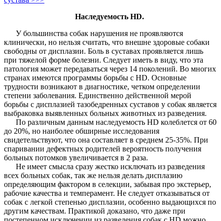
Наследуемость HD.
У большинства собак нарушения не проявляются
клинически, но нельзя считать, что внешне здоровые собаки
свободны от дисплазии. Боль в суставах проявляется лишь
при тяжелой форме болезни. Следует иметь в виду, что эта
патология может передаваться через 14 поколений. Во многих
странах имеются программы борьбы с HD. Основные
трудности возникают в диагностике, четком определении
степени заболевания. Единственно действенной мерой
борьбы с дисплазией тазобедренных суставов у собак является
выбраковка выявленных больных животных из разведения.
По различным данным наследуемость HD колеблется от 60
до 20%, но наиболее обширные исследования
свидетельствуют, что она составляет в среднем 25-35%. При
спаривании дефектных родителей вероятность получения
больных потомков увеличивается в 2 раза.
Не имеет смысла сразу жестко исключать из разведения
всех больных собак, так же нельзя делать дисплазию
определяющим фактором в селекции, забывая про экстерьер,
рабочие качества и темперамент. Не следует отказываться от
собак с легкой степенью дисплазии, особенно выдающихся по
другим качествам. Практикой доказано, что даже при
постепенном исключении из разведения собак с HD можно