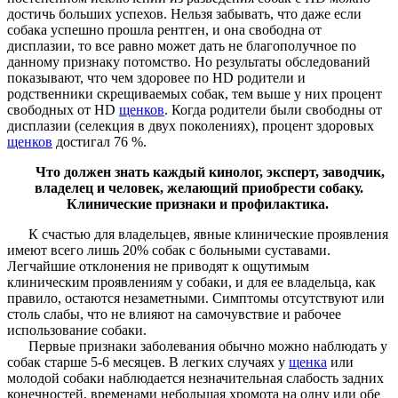
достичь больших успехов. Нельзя забывать, что даже если
собака успешно прошла рентген, и она свободна от
дисплазии, то все равно может дать не благополучное по
данному признаку потомство. Но результаты обследований
показывают, что чем здоровее по HD родители и
родственники скрещиваемых собак, тем выше у них процент
свободных от HD
щенков
. Когда родители были свободны от
дисплазии (селекция в двух поколениях), процент здоровых
щенков
достигал 76 %.
Что должен знать каждый кинолог, эксперт, заводчик,
владелец и человек, желающий приобрести собаку.
Клинические признаки и профилактика.
К счастью для владельцев, явные клинические проявления
имеют всего лишь 20% собак с больными суставами.
Легчайшие отклонения не приводят к ощутимым
клиническим проявлениям у собаки, и для ее владельца, как
правило, остаются незаметными. Симптомы отсутствуют или
столь слабы, что не влияют на самочувствие и рабочее
использование собаки.
Первые признаки заболевания обычно можно наблюдать у
собак старше 5-6 месяцев. В легких случаях у
щенка
или
молодой собаки наблюдается незначительная слабость задних
конечностей, временами небольшая хромота на одну или обе