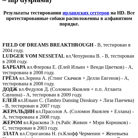
Результаты тестирования
ирландских сеттеров
на HD.
Все
протестированные собаки расположенны в алфавитном
порядке.
FIELD OF DREAMS BREAKTHROUGH
- В, тестирован в
2004 году.
LUDGER VOM NESSETAL
вл.Чепурнова В. - В, тестирован
в 2008 году.
БАРБАРА
вл.Флерова Е. (Елей Ильин + Венди Цветков) - А,
тестирована в 2008 году.
ГРЁЗА
вл.Зорина А. (Стинг Скачков + Делли Евгенов) - А,
тестирована в 2008 году.
ДОДЖ
вл.Федулов Д. (Соломон Яковлев + п.п. Атланта
Саунина) - А, тестирован в 2009 году.
ЕЛЕЙ
вл.Ильин С. (Tatsbro Dansing Dioskury + Лиза Панчева)
- В, тестирован в 2007 году.
ЖЕРАЛЬДИН
вл.Прасолов А. (Соломон Яковлев + Еллана) -
А, тестирована в 2008 году.
ЖЕРОМ
вл.Краскова Э. (ч.Райс Живин + Мэри Корников) -
С, тестирован в 2003 году.
ЗЛАТА
вл.Строганова Н. (ч.Клифф Черменин + Женевьева