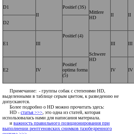
D1
Positief (3Ѕ)
Mittlere
II
II
II
HD
D2
Positief (4)
E1
III
III
III
Schwere
HD
Positief
E2
IV
optima forma
IV
IV
(5)
Примечание: - группы собак с степенями HD,
выделенными в таблице серым цветом, к разведению не
допускаются.
Более подробно о HD можно прочитать здесь:
HD -
статья >>>
, это одна из статей, которая
использовалась нами для написания материала.
и
важность правильного позиционирования при
выполнении рентгеновских снимков тазобедренного
сустава >>>