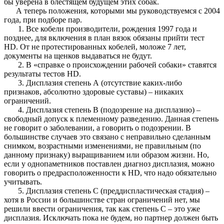
бы уверена в блестящем будущем этих собак.
А теперь положения, которыми мы руководствуемся с 2004
года, при подборе пар.
1. Все кобели производители, рождения 1997 года и
позднее, для включения в план вязок обязаны прийти тест
HD. От не протестированных кобелей, моложе 7 лет,
документы на щенков выдаваться не будут.
2. В «справке о происхождении рабочей собаки» ставятся
результаты тестов HD.
3. Дисплазия степень А (отсутствие каких-либо
признаков, абсолютно здоровые суставы) – никаких
ограничений.
4. Дисплазия степень В (подозрение на дисплазию) –
свободный допуск к племенному разведению. Данная степень
не говорит о заболевании, а говорить о подозрении. В
большинстве случаев это связано с неправильно сделанным
снимком, возрастными изменениями, не правильным (по
данному признаку) выращиванием или образом жизни. Но,
если у однопаметников поставлен диагноз дисплазия, можно
говорить о предрасположенности к HD, что надо обязательно
учитывать.
5. Дисплазия степень С (преддиспластическая стадия) –
хотя в России и большинстве стран ограничений нет, мы
решили ввести ограничения, так как степень С – это уже
дисплазия. Исключать пока не будем, но партнер должен быть