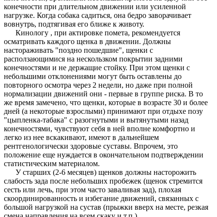
конечности при длительном движении или усиленной
нагрузке. Когда собака садиться, она бедро заворачивает
вовнутрь, подтягивая его ближе к животу.
Кинологу , при актировке помета, рекомендуется
осматривать каждого щенка в движении. Должны
настораживать "поздно пошедшие", щенки с
расползающимися на нескользком покрытии задними
конечностями и не держащие стойку. При этом щенки с
небольшими отклонениями могут быть оставлены до
повторного осмотра через 2 недели, но даже при полной
нормализации движений они - первые в группе риска. В то
же время замечено, что щенки, которые в возрасте 30 и более
дней (а некоторые взрослыми) принимают при отдыхе позу
"цыпленка-табака" с разогнутыми и вытянутыми назад
конечностями, чувствуют себя в ней вполне комфортно и
легко из нее вскакивают, имеют в дальнейшем
рентгенологически здоровые суставы. Впрочем, это
положение еще нуждается в окончательном подтверждении
статистическим материалом.
У старших (2-6 месяцев) щенков должны насторожить
слабость зада после небольших пробежек (щенок стремится
сесть или лечь, при этом часто заваливая зад), плохая
скоординированность и избегание движений, связанных с
большой нагрузкой на сустав (прыжки вверх на месте, резкая
смена направления на всем скаку и т.п.).