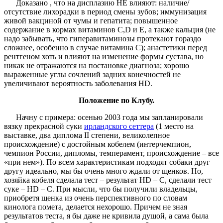
Доказано , что на дисплазию НЕ влияют: наличие/
отсутствие лихорадки в период смены зубов; иммунизация
живой вакциной от чумы и гепатита; повышенное
содержание в кормах витаминов C,D и Е, а также кальция (не
надо забывать, что гиперавитаминозы протекают гораздо
сложнее, особенно в случае витамина С); анастетики перед
рентгеном хоть и влияют на изменение формы сустава, но
никак не отражаются на постановке диагноза; хорошо
выраженные углы сочлений задних конечностей не
увеличивают вероятность заболевания HD.
Положение по Клубу.
Начну с примера: осенью 2003 года мы запланировали
вязку прекрасной суки
ирландского сеттера
(1 место на
выставке, два диплома II степени, великолепное
происхождение) с достойным кобелем (интерчемпион,
чемпион России, дипломы, темперамент, происхождение – все
«при нем»). По всем характеристикам подходят собаки друг
другу идеально, мы бы очень много ждали от щенков. Но,
хозяйка кобеля сделала тест – результат HD – C, сделали тест
суке – HD – C. При мысли, что бы получили владельцы,
приобретя щенка из очень перспективного по словам
кинолога помета, делается нехорошо. Причем не зная
результатов теста, я бы даже не кривила душой, а сама была