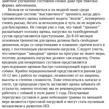
заметное улучшение состояния собаки даже при тяжелых
формах заболевания.
Нельзя не остановиться и на модной ныне среди
собаководов системе "выставочного" тренинга, когда двух-
трехмесячного щенка начинают водить "внатяг", неумеренно
гонять рысью, бегать за велосипедом и чуть ли не впрягать
для буксировки. Не говоря уже о том, что такой "тренинг"
расшатывает психику щенка, нагрузки на тазобедренный
сустав представляются преступными. До 8-10 месяцев
основным тренингом для щенка должны быть свободные
движения, игры со сверстниками и плавание, причем всего в
меру, с постепенным увеличением нагрузок. Следует учесть,
что некоторые "заводные" щенки на прогулке не знают меры,
поэтому дозировать нагрузки должен сам владелец. Очень
вредным для неокрепших суставов представляется
преследование щенком быстро галопирующей взрослой
собаки. Крайне нерациональной представляется ранняя (до
10-12 мес.) работа на снарядах, независимо от их ширины,
высоты и степени сложности. Тоже относиться к натаске и
охоте, где природная страсть заставляет щенка забывать об
усталости, именно поэтому мы не рекомендуем начинать
работать с собакой в поле ранее 1 года. Получаемые
перегрузки суставов и даже небольшие травмы по меньшей
мере являются стрессовой нагрузкой и могут стать пусковым
механизмом к развитию HD.