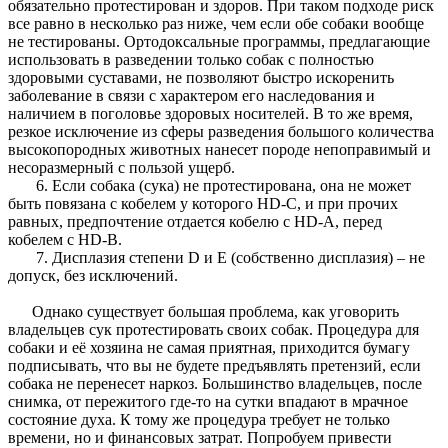
обязательно протестирован и здоров. При таком подходе риск
все равно в несколько раз ниже, чем если обе собаки вообще
не тестированы. Ортодоксальные программы, предлагающие
использовать в разведении только собак с полностью
здоровыми суставами, не позволяют быстро искоренить
заболевание в связи с характером его наследования и
наличием в поголовье здоровых носителей. В то же время,
резкое исключение из сферы разведения большого количества
высокопородных животных нанесет породе непоправимый и
несоразмерный с пользой ущерб.
6. Если собака (сука) не протестирована, она не может
быть повязана с кобелем у которого HD-C, и при прочих
равных, предпочтение отдается кобелю с HD-A, перед
кобелем с HD-B.
7. Дисплазия степени D и Е (собственно дисплазия) – не
допуск, без исключений.
Однако существует большая проблема, как уговорить
владельцев сук протестировать своих собак. Процедура для
собаки и её хозяина не самая приятная, приходится бумагу
подписывать, что вы не будете предъявлять претензий, если
собака не перенесет наркоз. Большинство владельцев, после
снимка, от пережитого где-то на сутки впадают в мрачное
состояние духа. К тому же процедура требует не только
времени, но и финансовых затрат. Попробуем привести