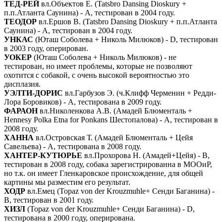
ТЕД-РЕЙ
вл.Объектов Е. (Tatsbro Dansing Dioskury +
п.п.Атланта Саунина) - А, тестирован в 2004 году.
ТЕОДОР
вл.Ершов В. (Tatsbro Dansing Dioskury + п.п.Атланта
Саунина) - А, тестирован в 2004 году.
УНКАС
(Юташ Соболева + Николь Милюков) - D, тестирован
в 2003 году, оперирован.
УОКЕР
(Юташ Соболева + Николь Милюков) - не
тестирован, но имеет проблемы, которые не позволяют
охотится с собакой, с очень высокой вероятностью это
дисплазия.
УЭЛТИ-ДОРИС
вл.Гарбузов Э. (ч.Клифф Черменин + Редди-
Лора Боровиков) - А, тестирована в 2009 году.
ФАРАОН
вл.Николенкова А.В. (Амадей Блюменталь +
Hennesy Polka Etna for Ponkans Шестопалова) - А, тестирован в
2008 году.
ХАННА
вл.Островская Т. (Амадей Блюменталь + Цейя
Савельева) - А, тестирована в 2008 году.
ХАНТЕР-КУТЮРЬЕ
вл.Прохорова Н. (Амадей+Цейя) - В,
тестирован в 2008 году, собака зарегистрированна в МООиР,
но т.к. он имеет Гленкаровское происхождение, для общей
картины мы разместим его результат.
ХОДР
вл.Емец (Topaz von der Krouzmuhle+ Сенди Баганина) -
В, тестирован в 2001 году.
ХИЗЛ
(Topaz von der Krouzmuhle+ Сенди Баганина) - D,
тестирована в 2000 году, оперирована.