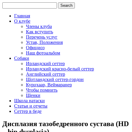
Главная
О клубе
Члены клуба
Как вступить
Перечень услуг
Устав, Положения
Официоз
Наш фотоальбом
Собаки
Ирландский сеттер
Ирландский красно-белый сеттер
Английский сеттер
Шотландский сеттер-гордон
Курцхаар, Веймаранер
Чтобы помнить
Щенки
Школа натаски
Статьи и отчеты
Сеттер в беде
Дисплазия тазобедренного сустава (HD
– hip dysplasia)