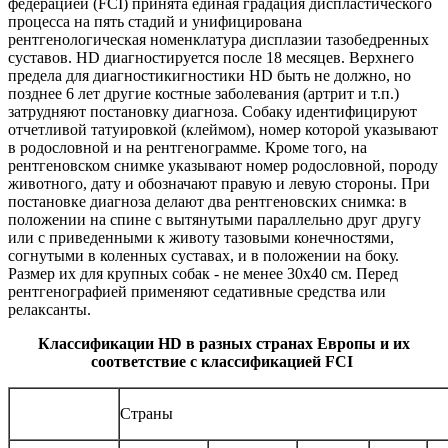
федерацией (FCI) принята единая градация диспластического
процесса на пять стадий и унифицирована
рентгенологическая номенклатура дисплазии тазобедренных
суставов. HD диагностируется после 18 месяцев. Верхнего
предела для диагностикигностики HD быть не должно, но
позднее 6 лет другие костные заболевания (артрит и т.п.)
затрудняют постановку диагноза. Собаку идентифицируют
отчетливой татуировкой (клеймом), номер которой указывают
в родословной и на рентгенограмме. Кроме того, на
рентгеновском снимке указывают номер родословной, породу
животного, дату и обозначают правую и левую стороны. При
постановке диагноза делают два рентгеновских снимка: в
положении на спине с вытянутыми параллельно друг другу
или с приведенными к животу тазовыми конечностями,
согнутыми в коленных суставах, и в положении на боку.
Размер их для крупных собак - не менее 30х40 см. Перед
рентгенографией применяют седативные средства или
релаксанты.
Классификации HD в разных странах Европы и их
соответствие с классификацией FCI
Страны