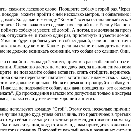
дить, скажите ласковое слово. Поощрите собаку второй раз. Чере
на поводок, можете пройти с ней несколько метров, и обязательн
у домой. Когда даете команду "Ко мне" всегда останавливайтесь. 
дзовите. Очень важно кто сделает последний шаг. Если у Вас не 
оймать собаку и увести её домой. А потом, вы должны за прогу
я, отпускать её, и только один раз, пристегнуть и увести домой
. У вас не будет проблем увести собаку домой, если она достаточ
ок как команду ко мне. Какие трели вы станете выводить не так
ас не должно возникать сомнений, что собака его слышит. Они, 
спокойно лежала до 5 минут, причем в расслабленной позе и н
янии. Лакомство даётся не менее двух раз, за выполненную ком
щрите, не позволяйте собаке вставать, опять отойдите, вернитес
, пока она не перестанет пытаться встать после лакомства. С ка
азом все дольше и дольше. Но все время контролируйте собаку, ч
) Никогда не подзывайте собаку для дачи поощрения, это серьезн
ь". До прохождения натаски это допустимо только в экстрема
ысл, только если у неё очень хороший аппетит.
ще используют команду "Стой". Этому есть несколько причин: в
е лучше видно куда упала битая дичь, это практичнее; в-третьих
 Поэтому сейчас все чаще натасчики рекомендуют именно команду
ытовых ситуация, когда эта команда вам пригодится в жизни и е
, повторяя команду. Повторяйте каждый день в различных ситуац