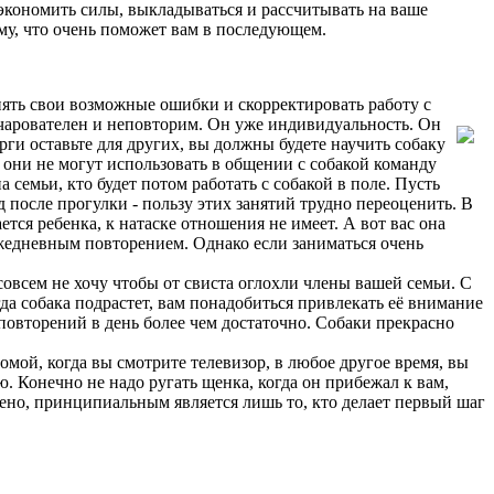
 экономить силы, выкладываться и рассчитывать на ваше
му, что очень поможет вам в последующем.
нять свои возможные ошибки и скорректировать работу с
арователен и неповторим. Он уже индивидуальность. Он
рги оставьте для других, вы должны будете научить собаку
 они не могут использовать в общении с собакой команду
а семьи, кто будет потом работать с собакой в поле. Пусть
 после прогулки - пользу этих занятий трудно переоценить. В
тся ребенка, к натаске отношения не имеет. А вот вас она
ежедневным повторением. Однако если заниматься очень
совсем не хочу чтобы от свиста оглохли члены вашей семьи. С
гда собака подрастет, вам понадобиться привлекать её внимание
 повторений в день более чем достаточно. Собаки прекрасно
омой, когда вы смотрите телевизор, в любое другое время, вы
ю. Конечно не надо ругать щенка, когда он прибежал к вам,
ичено, принципиальным является лишь то, кто делает первый шаг