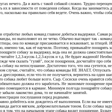
ах нечего. Да и жить с такой собакой сложно. Трудно переоцен
 их в зависимости от поведения собаки. Когда вы занимаетесь дре
ого, насколько вы правильно себя ведете. Очень важно, чтобы 
отработке любых команд главное добиться выдержки. Самая ра
анды, но выполняют их не четко. Обычно выглядит так - команда 
 птицы, она по команде присаживается и вскакивает, за птицей. 
рошо, именно так, как её научили. Поэтому, привыкайте поощрять
поощрите собаку за выдержку, ведь она не должна самостоятельн
считайте 1,2,3-кусок-1,2,3-кусок и т.д. Не будьте жадиной! Нео
ежде чем сказать "гуляй", после поощрения, досчитайте про себ
собаку на непослушание. Достаточно того, что она суетится, не
вном случае, считайте, что собака команды НЕ ЗНАЕТ. Отпускат
 дрессировки, если что-то не получается, вернитесь на один шаг
собака любит больше всего. Сыр. Сосиски очень нравятся соба
 обязательно должна его заработать. Не экономьте поощрение пр
ично помещаются в кармане. Минимум полгода поощряйте собаку 
забыли лакомство дома, то не начинайте занятий.
монстрации послушания перед родными.
авно добейтесь или дождитесь её выполнения. Если вы не имеете
нда дается мягким, доброжелательным тоном. Если собака задум
 в том, что на начальном этапе собака видит поощрение. Будьте