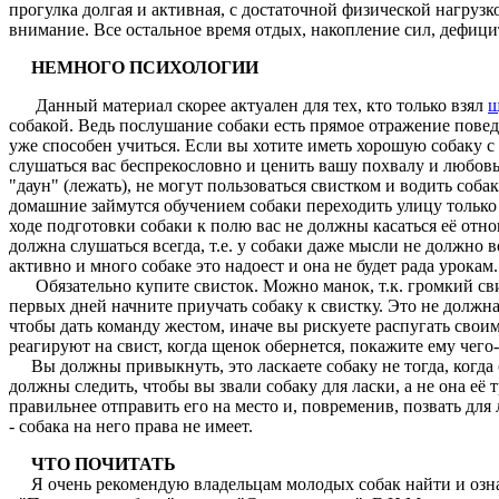
прогулка долгая и активная, с достаточной физической нагрузк
внимание. Все остальное время отдых, накопление сил, дефиц
НЕМНОГО ПСИХОЛОГИИ
Данный материал скорее актуален для тех, кто только взял
щ
собакой. Ведь послушание собаки есть прямое отражение пове
уже способен учиться. Если вы хотите иметь хорошую собаку с 
слушаться вас беспрекословно и ценить вашу похвалу и любовь
"даун" (лежать), не могут пользоваться свистком и водить собак
домашние займутся обучением собаки переходить улицу только п
ходе подготовки собаки к полю вас не должны касаться её отно
должна слушаться всегда, т.е. у собаки даже мысли не должно
активно и много собаке это надоест и она не будет рада урокам.
Обязательно купите свисток. Можно манок, т.к. громкий свист
первых дней начните приучать собаку к свистку. Это не должна
чтобы дать команду жестом, иначе вы рискуете распугать свои
реагируют на свист, когда щенок обернется, покажите ему чего-
Вы должны привыкнуть, это ласкаете собаку не тогда, когда он
должны следить, чтобы вы звали собаку для ласки, а не она её 
правильнее отправить его на место и, повременив, позвать для
- собака на него права не имеет.
ЧТО ПОЧИТАТЬ
Я очень рекомендую владельцам молодых собак найти и озна