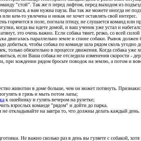
команду "стой". Так же п перед лифтом, перед выходом из подъезд
поторопиться, а вам нужна пауза. Вы так же можете иногда не под
а или кем-то увлечена и никак не хочет оставлять свой интерес.
 горячится в поле, погнала птицу, не слушается команд или пр
улки, когда вы идете домой, и ваш ученик уже устал и набегалс
янут, это очень важно. Если собака тянет, резко, со всей силой
ы рука двигалась параллельно земле и спине собаки. Рывок долже
надо добиться, чтобы собака по команде шла рядом сколь угодно 
чек, только обязательно в процессе движения. Когда собака уже 
ться, если Ваша собака не отследила изменения скорости - дерни
и, при хождении рядом бросьте поводок на землю, а потом и вов
ство животин в доме больше, чем он может потянуть. Признаки:
погулять в грязь и мыть потом лапы;
ка
к ошейнику и гулять вечером на рулетке;
чить взрослых команде "рядом" и дойти до парка.
 откладывайте на завтра то, что должны делать каждый день. 
овки. Не важно сколько раз в день вы гуляете с собакой, хотя