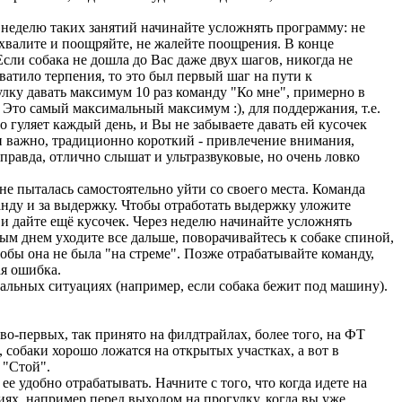
з неделю таких занятий начинайте усложнять программу: не
о хвалите и поощряйте, не жалейте поощрения. В конце
Если собака не дошла до Вас даже двух шагов, никогда не
хватило терпения, то это был первый шаг на пути к
лку давать максимум 10 раз команду "Ко мне", примерно в
. Это самый максимальный максимум :), для поддержания, т.е.
но гуляет каждый день, и Вы не забываете давать ей кусочек
 и важно, традиционно короткий - привлечение внимания,
правда, отлично слышат и ультразвуковые, но очень ловко
е пыталась самостоятельно уйти со своего места. Команда
анду и за выдержку. Чтобы отработать выдержку уложите
ь и дайте ещё кусочек. Через неделю начинайте усложнять
ждым днем уходите все дальше, поворачивайтесь к собаке спиной,
тобы она не была "на стреме". Позже отрабатывайте команду,
ая ошибка.
льных ситуациях (например, если собака бежит под машину).
о-первых, так принято на филдтрайлах, более того, на ФТ
, собаки хорошо ложатся на открытых участках, а вот в
 "Стой".
е удобно отрабатывать. Начните с того, что когда идете на
иях, например перед выходом на прогулку, когда вы уже