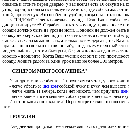
оделись и стоите перед дверью, у вас всегда есть 10 секунд на 
уток, ворон, в общем используйте ее везде, где собака жалает 
к ней, пристегнув. Это особенно удобно, когда она что-то нашл
3. "РЯДОМ". Очень полезная команда. Если Ваша собака очень
дисциплинирует её. Отрабатывать эту команду лучше после прог
собаки должно быть на уровне ноги. Поводок не должен быть нат
собаку не вверх, как бы подтягивая её к себе, а следить чтоб
смысла сначала командовать, а только потом дергать, т.к. Вам 
правильно несколько шагов, не забудьте дать ему вкусный кусо
медленный шаг, потом быстрый, бег, можно неожиданно останови
хорошо - поощрите. Когда Ваш ученик освоил и эти премудрост
собаку. Ходить рядом за один урок надо не более 300 метров.
"СИНДРОМ МНОГОСОБАЧНИКА"
"Синдром многособачника" проявляется у тех, у кого количе
- легче убрать за
щенком
/собакой лужу и кучу, чем вывести 
- легче ждать 11 вечера, когда нет никого, чем приучить
щен
- легче вывозить на машине собак гулять в лес/поле, чем нау
И нет никаких оправданий! Пересмотрите свое отношение и не
ним.
ПРОГУЛКИ
Ежедневная прогулка - неотъемлемая часть предполевой подгот