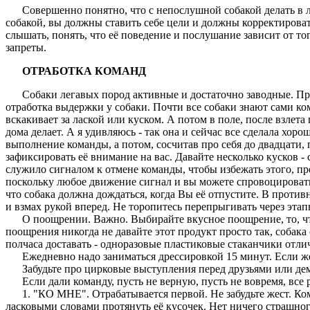
Совершенно понятно, что с непослушной собакой делать в луг
собакой, вы должны ставить себе цели и должны корректировать
слышать, понять, что её поведение и послушание зависит от т
запреты.
ОТРАБОТКА КОМАНД
Собаки легавых пород активные и достаточно заводные. При 
отработка выдержки у собаки. Почти все собаки знают сами ком
вскакивает за лаской или куском. А потом в поле, после взлета
дома делает. А я удивляюсь - так она и сейчас все сделала хо
выполнение команды, а потом, сосчитав про себя до двадцати, 
зафиксировать её внимание на вас. Давайте несколько кусков - 
служило сигналом к отмене команды, чтобы избежать этого, пр
поскольку любое движение сигнал и вы можете спровоцировать 
что собака должна дождаться, когда Вы её отпустите. В проти
и взмах рукой вперед. Не торопитесь перепрыгивать через этапы
О поощрении. Важно. Выбирайте вкусное поощрение, то, что 
поощрения никогда не давайте этот продукт просто так, собака
полчаса доставать - одноразовые пластиковые стаканчики отл
Ежедневно надо заниматься дрессировкой 15 минут. Если же 
Забудьте про цирковые выступления перед друзьями или де
Если дали команду, пусть не верную, пусть не вовремя, все р
1. "КО МНЕ". Отрабатывается первой. Не забудьте жест. Кома
ласковыми словами протянуть её кусочек. Нет ничего страшного