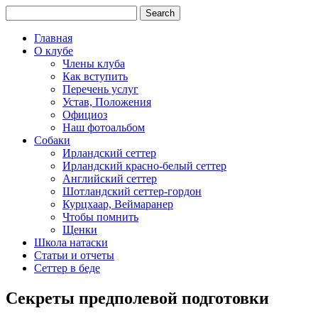
Главная
О клубе
Члены клуба
Как вступить
Перечень услуг
Устав, Положения
Официоз
Наш фотоальбом
Собаки
Ирландский сеттер
Ирландский красно-белый сеттер
Английский сеттер
Шотландский сеттер-гордон
Курцхаар, Веймаранер
Чтобы помнить
Щенки
Школа натаски
Статьи и отчеты
Сеттер в беде
Секреты предполевой подготовки