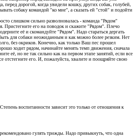
а, перед дорогой, когда увидели кошку, других собак, голубей,
зывать собаку командой "ко мне", а сказать ей "стой" и подойти
осто слишком сильно разволновалась - команда "Рядом"
я. Пристегните его на поводок и скажите "Рядом". Плечо
 одерните её и скомандуйте "Рядом". Надо стараться дергать
н быть для собаки неожиданным и как можно более резким. Нет
долго, без окриков. Конечно, как только Ваш пес прошел
хорошо ходит рядом, начинайте менять темп движения, сначала
те её, но не так сильно как на первом этапе занятий, если все
се отстегните его. И, пожалуйста, хвалите и поощряйте свою
Степень воспитанности зависит это только от отношения к
 рекомендовано гулять трижды. Надо привыкнуть, что одна