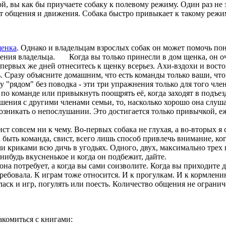
ой, вы как бы приучаете собаку к полевому режиму. Один раз не
ит общения и движения. Собака быстро привыкает к такому режи
енка
. Однако и владельцам взрослых собак он может помочь по
дения владельца.
Когда вы только принесли в дом щенка, он оч
первых же дней отнеситесь к щенку всерьез. Ахи-вздохи и восто
. Сразу объясните домашним, что есть команды только ваши, что
у "рядом" без поводка - эти три упражнения только для того член
о команде или привыкнуть поощрять её, когда заходят в подъезд
шения с другими членами семьи, то, насколько хорошо она слушае
 возникать о непослушании. Это достигается только привычкой, 
 совсем ни к чему. Во-первых собака не глухая, а во-вторых я 
 быть команда, свист, всего лишь способ привлечь внимание, ко
ми криками всю дичь в угодьях. Одного, двух, максимально трех
нибудь вкусненькое и когда он подбежит, дайте.
а потребует, а когда вы сами соизволите. Когда вы приходите д
требовала. К играм тоже относится. И к прогулкам. И к кормлени
 ласк и игр, погулять или поесть. Количество общения не огран
комиться с книгами: