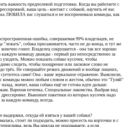
ить важность предполевой подготовки. Когда вы работаете с
ссировкой, ваша цель - контакт с собакой, научить её вас
собака ЛЮБИЛА вас слушаться и не воспринимала команды, как
спространенная ошибка, совершаемая 99% владельцев, не
"лежать", собака присаживается, часто не до конца, и тут же
И конечно гонит. Владелец сокрушается - она так все хорошо
 за каждую команду дважды - первый раз непосредственно за
о уходить. Можно показать собаке кусочек, чтобы
бходимо следить, чтобы поощрение или ласковое слово не
я до трёх. Не совершайте резких движений и вообще лишних,
 суетитесь сами! Она - ваше зеркальное отражение. Выяснили,
ь с команды можно любым словом и жестом, обычно это "Гуляй"
 назад, значит, ваша собака ещё не готова идти дальше.
кам. Вареная печенка. Специальные лакомства. Выбрав вид
и дрессировке. Выкиньте пакетики из которых кусочек надо
за каждую команду, всегда.
 выдержки, откуда ей взяться у вашей собаки?
алась, стоит ли подходить, можно присесть на корточки и с
 терпеливы, ведь Вы никуда не опаздываете, а если