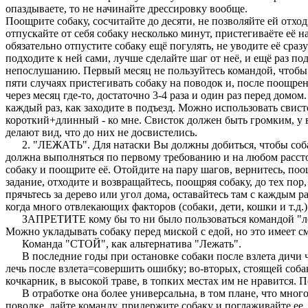
опаздываете, то не начинайте дрессировку вообще.
Поощрите собаку, сосчитайте до десяти, не позволяйте ей отхо
отпускайте от себя собаку несколько минут, пристегиваёте её 
обязательно отпустите собаку ещё погулять, не уводите её сраз
подходите к ней сами, лучше сделайте шаг от неё, и ещё раз по
непослушанию. Первый месяц не пользуйтесь командой, чтобы п
пяти случаях пристегивать собаку на поводок и, после поощрени
через месяц где-то, достаточно 3-4 раза и один раз перед домом
каждый раз, как заходите в подъезд. Можно использовать свист
короткий+длинный - ко мне. Свисток должен быть громким, у в
делают вид, что до них не досвистелись.
2. "ЛЕЖАТЬ". Для натаски Вы должны добиться, чтобы собака 
должна выполняться по первому требованию и на любом рассто
собаку и поощрите её. Отойдите на пару шагов, вернитесь, поо
задание, отходите и возвращайтесь, поощряя собаку, до тех пор
прячьтесь за дерево или угол дома, оставайтесь там с каждым р
когда много отвлекающих факторов (собаки, дети, кошки и т.д.
ЗАПРЕТИТЕ кому бы то ни было пользоваться командой "лежат
Можно укладывать собаку перед миской с едой, но это имеет см
Команда "СТОЙ", как альтернатива "Лежать".
В последние годы при остановке собаки после взлета дичи ча
лечь после взлета=совершить ошибку; во-вторых, стоящей собак
кочкарник, в высокой траве, в топких местах им не нравится.
В отработке она более универсальна, в том плане, что много б
поводке, дайте команду, придержите собаку и поглаживайте ее